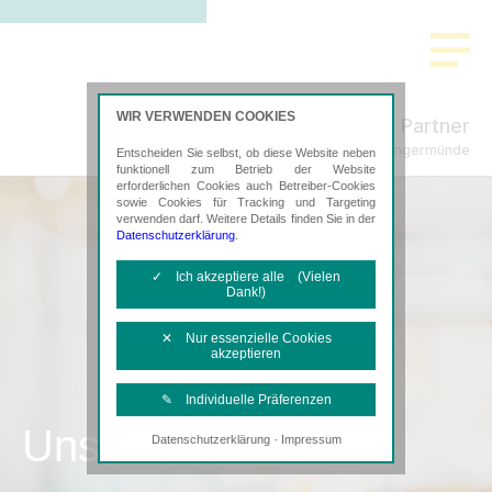
WIR VERWENDEN COOKIES
Freund & Partner
Steuerberatung in Angermünde
Entscheiden Sie selbst, ob diese Website neben
funktionell zum Betrieb der Website
erforderlichen Cookies auch Betreiber-Cookies
sowie Cookies für Tracking und Targeting
verwenden darf. Weitere Details finden Sie in der
Datenschutzerklärung
.
✓ Ich akzeptiere alle (Vielen
Dank!)
✕ Nur essenzielle Cookies
akzeptieren
✎ Individuelle Präferenzen
Unsere Kanzlei
·
Datenschutzerklärung
Impressum
Notwendige Cookies
Diese Cookies sind erforderlich, um die
grundlegende Funktionalität der Website