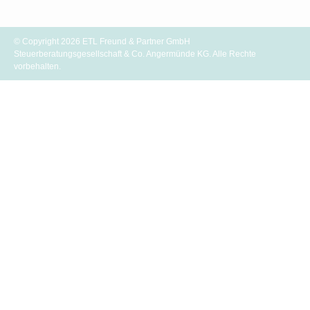
Informationsvermittlung.
© Copyright 2026 ETL Freund & Partner GmbH
Steuerberatungsgesellschaft & Co. Angermünde KG. Alle Rechte
vorbehalten.