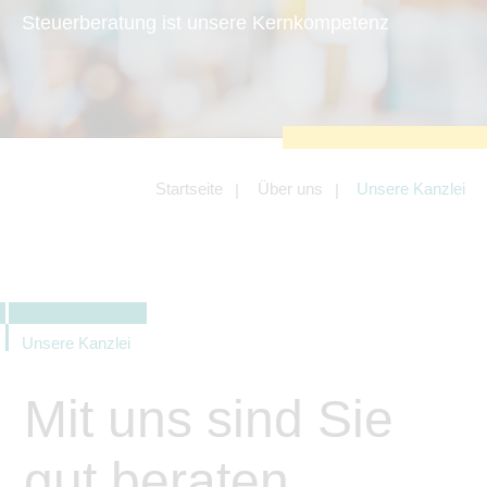
zu sichern.
Steuerberatung ist unsere Kernkompetenz
Tracking- und Targeting-Cookies
Diese Cookies sind erforderlich, um
unsere Website auf Ihre Bedürfnisse hin
zu optimieren. Hierzu gehört eine
bedarfsgerechte Gestaltung und
fortlaufende Verbesserung unseres
Angebotes einschließlich der
Verknüpfung zu Social-Media-
Angeboten von z.B. Facebook und
Startseite
Über uns
Unsere Kanzlei
LinkedIn.
Betreibercookies
Diese Cookies sind erforderlich, um z.B.
Google Maps zu nutzen oder
eingebettete Videos abspielen zu
können.
Unsere Kanzlei
Mit uns sind Sie
gut beraten.