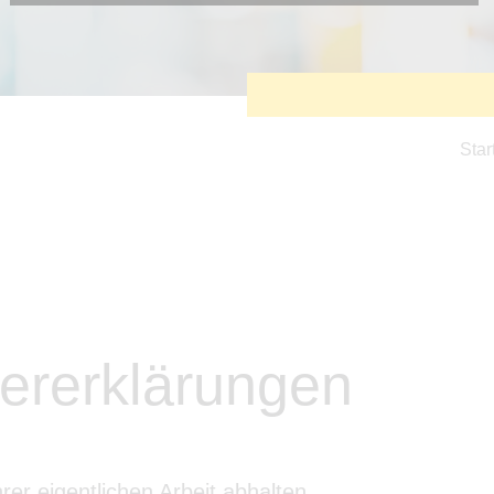
Diese Cookies sind erforderlich, um die grundlegende
Funktionalität der Website zu sichern.
Tracking- und Targeting-Cookies
Diese Cookies sind erforderlich, um unsere Website auf Ihre
Bedürfnisse hin zu optimieren. Hierzu gehört eine
bedarfsgerechte Gestaltung und fortlaufende Verbesserung
unseres Angebotes einschließlich der Verknüpfung zu
Star
Social-Media-Angeboten von z.B. Facebook und LinkedIn.
Betreibercookies
Diese Cookies sind erforderlich, um z.B. Google Maps zu
nutzen oder eingebettete Videos abspielen zu können.
ererklärungen
rer eigentlichen Arbeit abhalten.