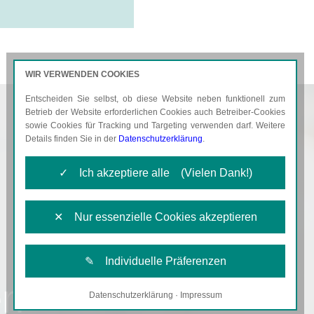
WIR VERWENDEN COOKIES
Entscheiden Sie selbst, ob diese Website neben funktionell zum
AKTUELLES
KARRIERE
Betrieb der Website erforderlichen Cookies auch Betreiber-Cookies
sowie Cookies für Tracking und Targeting verwenden darf. Weitere
Details finden Sie in der
Datenschutzerklärung
.
✓ Ich akzeptiere alle (Vielen Dank!)
✕ Nur essenzielle Cookies akzeptieren
✎ Individuelle Präferenzen
en
Datenschutzerklärung
·
Impressum
Notwendige Cookies