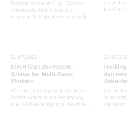
die geplan
Die Koalition hat am 2. Juli 2026 ein
laufenden
umfassendes Reformpaket mit
ändern.
insgesamt 34 Maßnahmen vorgestellt.
21.07.2026
20.07.20
EuGH klärt 25-Prozent-
Ranking:
Grenze bei Multi-State-
den ren
Workern
Steuerb
Der EuGH hat klargestellt, wie die 25-
Im aktuell
Prozent-Grenze für die Beantragung
Wirtschaft
einer A1-Bescheinigung zu berechnen
den renomm
ist.
Steuerbera