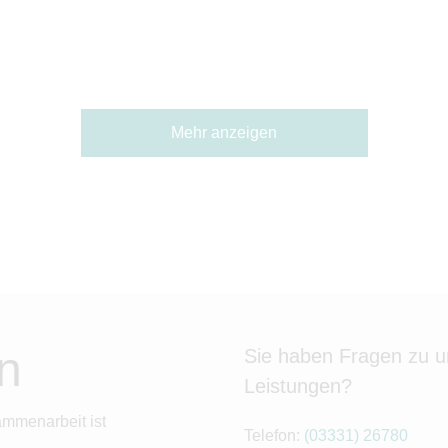
n und so
nswerte langfristig zu
ie Regelung der
nsnachfolge gehört zu den
n Entscheidungen im Leben
Mehr anzeigen
rnehmers. Dennoch wird sie
eschoben – mit der Folge,
lle Zeit verloren geht und
n
Sie haben Fragen zu 
Leistungen?
ammenarbeit ist
Telefon:
(03331) 26780