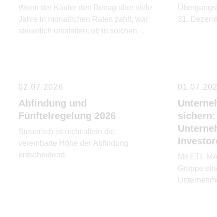
Wenn der Käufer den Betrag über viele
Übergangsfr
Jahre in monatlichen Raten zahlt, war
31. Dezemb
steuerlich umstritten, ob in solchen
Raten automatisch ein Zinsanteil
steckt.
02.07.2026
01.07.20
Abfindung und
Unterne
Fünftelregelung 2026
sichern
Unterne
Steuerlich ist nicht allein die
Investo
vereinbarte Höhe der Abfindung
entscheidend.
Mit ETL MA
Gruppe ein
Unternehme
Investoren
Unternehme
Nachfolgel