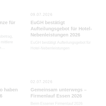
erreichbar und Jahre später kommt
trotzdem ein Erbschaftsteuerbescheid
09.07.2026
mit Zahlungsaufforderung. Der
Bundesfinanzhof (BFH) hat nun in
nze für
EuGH bestätigt
seinem Urteil vom 25. Februar 2026 (II
Aufteilungsgebot für Hotel-
R 1/22) klargestellt, […]
Nebenleistungen 2026
sbetrag,
mittlere
EuGH bestätigt Aufteilungsgebot für
e
Hotel-Nebenleistungen
ng von
 % der
ngs- oder
mindernd
02.07.2026
werden
So haben
Gemeinsam unterwegs –
nen aber nur
26
Firmenlauf Essen 2026
den, wenn
Beim Essener Firmenlauf 2026
ung oder