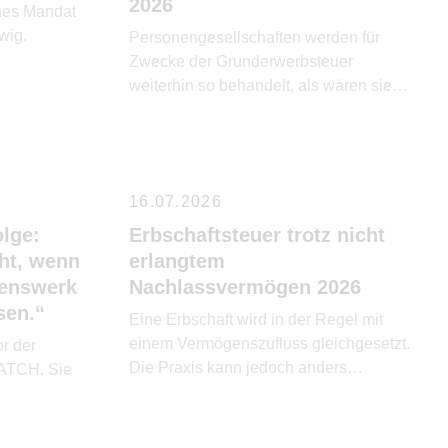
2026
ünes Mandat
wig.
Personengesellschaften werden für
Zwecke der Grunderwerbsteuer
weiterhin so behandelt, als wären sie
eine Gesamthand.
16.07.2026
lge:
Erbschaftsteuer trotz nicht
cht, wenn
erlangtem
benswerk
Nachlassvermögen 2026
sen.“
Eine Erbschaft wird in der Regel mit
einem Vermögenszufluss gleichgesetzt.
or der
Die Praxis kann jedoch anders
ATCH. Sie
aussehen. Der Nachlass ist verbraucht,
die Konten aufgelöst, die
vermeintlichen Erben sind kaum noch