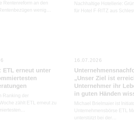
te Rentenreform an den
Nachhaltige Hotellerie: Gr
 Rentenbezügen wenig
für Hotel F·RITZ aus Schles
26
16.07.2026
 ETL erneut unter
Unternehmensnachfo
ommiertesten
„Unser Ziel ist errei
eratungen
Unternehmer ihr Le
in guten Händen wis
en Ranking der
sWoche zählt ETL erneut zu
Michael Brielmaier ist Initiat
iertesten
Unternehmensbörse ETL M
tungsunternehmen.
unterstützt bei der
Unternehmensnachfolge.