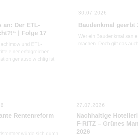
30.07.2026
 an: Der ETL-
Baudenkmal geerbt 
ht?!“ | Folge 17
Wer ein Baudenkmal saniert
machen. Doch gilt das auch
m Rachimow und ETL-
itte einer erfolgreichen
tion genauso wichtig ist
26
27.07.2026
lante Rentenreform
Nachhaltige Hotelleri
F·RITZ – Grünes Ma
2026
dsrentner würde sich durch