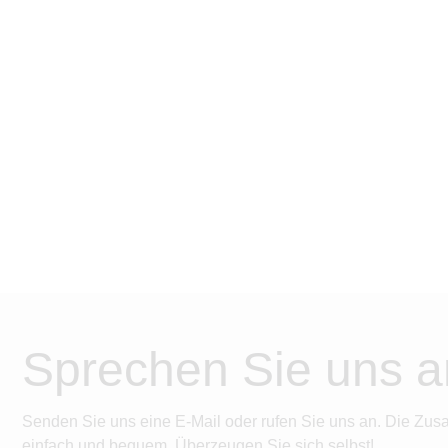
anzubahne
Unternehme
sichern. D
Unternehme
wichtigste
eines Unte
häufig aufg
dass wertvo
[…]
Sprechen Sie uns a
Senden Sie uns eine E-Mail oder rufen Sie uns an. Die Zus
einfach und bequem. Überzeugen Sie sich selbst!