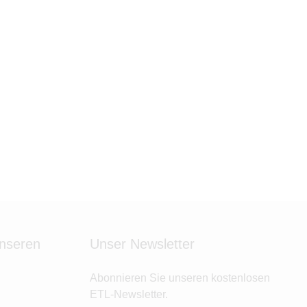
Erbfolge, häufige Irrtümer im Erb- und
Güterrecht sowie die Möglichkeiten
einer vorausschauenden
Nachlassplanung.
unseren
Unser Newsletter
Abonnieren Sie unseren kostenlosen
ETL-Newsletter.