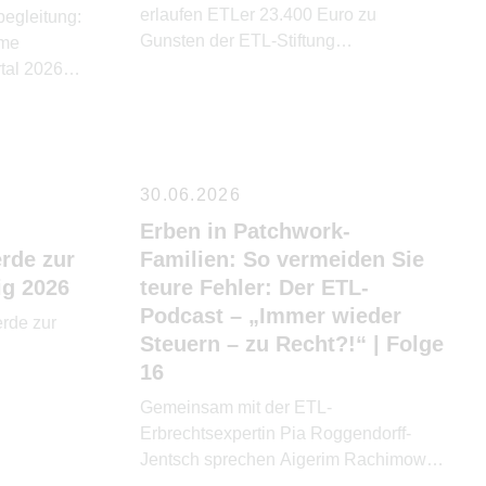
erlaufen ETLer 23.400 Euro zu
begleitung:
hnung
Gunsten der ETL-Stiftung
ume
…]
Kinderträume.
rtal 2026
te in ganz
30.06.2026
Erben in Patchwork-
rde zur
Familien: So vermeiden Sie
ig 2026
teure Fehler: Der ETL-
Podcast – „Immer wieder
rde zur
Steuern – zu Recht?!“ | Folge
16
Gemeinsam mit der ETL-
Erbrechtsexpertin Pia Roggendorff-
Jentsch sprechen Aigerim Rachimow
und Dietrich Loll über die gesetzliche