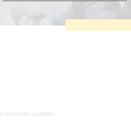
Diese Cookies sind erforderlich, um die grundlegende
Funktionalität der Website zu sichern.
Tracking- und Targeting-Cookies
Diese Cookies sind erforderlich, um unsere Website auf Ihre
Bedürfnisse hin zu optimieren. Hierzu gehört eine
bedarfsgerechte Gestaltung und fortlaufende Verbesserung
unseres Angebotes einschließlich der Verknüpfung zu
Social-Media-Angeboten von z.B. Facebook und LinkedIn.
Betreibercookies
Diese Cookies sind erforderlich, um z.B. Google Maps zu
nutzen oder eingebettete Videos abspielen zu können.
ten Sie auf dem Laufenden