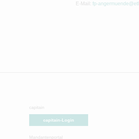
E-Mail:
fp-angermuende@etl
capitain
capitain-Login
Mandantenportal