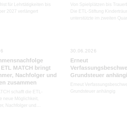
ist für Lehrtätigkeiten bis
Von Spielplätzen bis Trauer
Einnahme-Überschuss-Rec
er 2027 verlängert
Die ETL-Stiftung Kinderträ
ermittelt wird. Gleichzeitig [
unterstützte im zweiten Qua
zahlreiche Kinderhilfsprojek
Deutschland.
26
30.06.2026
hmensnachfolge
Erneut
: ETL MATCH bringt
Verfassungsbeschwe
hmer, Nachfolger und
Grundsteuer anhäng
ren zusammen
Erneut Verfassungsbeschwe
Grundsteuer anhängig
TCH schafft die ETL-
e neue Möglichkeit,
r, Nachfolger und
 zusammenzubringen. Die
nsbörse unterstützt dabei,
ösungen frühzeitig