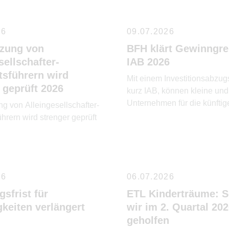
26
09.07.2026
zung von
BFH klärt Gewinngre
sellschafter-
IAB 2026
tsführern wird
Mit einem Investitionsabzug
 geprüft 2026
kurz IAB, können kleine und 
Unternehmen für die künftig
g von Alleingesellschafter-
Anschaffung oder Herstellu
hrern wird strenger geprüft
abnutzbaren beweglichen
Wirtschaftsgütern des
Anlagevermögens bis zu 50
voraussichtlichen Anschaffu
26
Herstellungskosten gewinn
06.07.2026
abziehen. Abschreibungen 
sfrist für
ETL Kinderträume: 
damit vorverlagert. IAB kön
gkeiten verlängert
wir im 2. Quartal 20
in Anspruch genommen wer
geholfen
der Gewinn durch Bilanzier