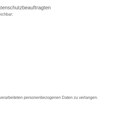
atenschutzbeauftragten
eichbar:
 verarbeiteten personenbezogenen Daten zu verlangen.