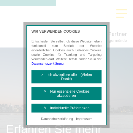
WIR VERWENDEN COOKIES
Freund & Partner
Steuerberatung in Angermünde
Entscheiden Sie selbst, ob diese Website neben
funktionell zum Betrieb der Website
erforderlichen Cookies auch Betreiber-Cookies
sowie Cookies für Tracking und Targeting
verwenden darf. Weitere Details finden Sie in der
Datenschutzerklärung
.
✓ Ich akzeptiere alle (Vielen
Dank!)
✕ Nur essenzielle Cookies
akzeptieren
✎ Individuelle Präferenzen
·
Datenschutzerklärung
Impressum
Notwendige Cookies
Erfahren Sie mehr
Diese Cookies sind erforderlich, um die
grundlegende Funktionalität der Website