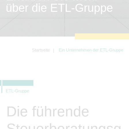
zu sichern.
über die ETL-Gruppe
Tracking- und Targeting-Cookies
Diese Cookies sind erforderlich, um
unsere Website auf Ihre Bedürfnisse hin
zu optimieren. Hierzu gehört eine
bedarfsgerechte Gestaltung und
fortlaufende Verbesserung unseres
Angebotes einschließlich der
Verknüpfung zu Social-Media-
Angeboten von z.B. Facebook und
Startseite
Ein Unternehmen der ETL-Gruppe
LinkedIn.
Betreibercookies
Diese Cookies sind erforderlich, um z.B.
Google Maps zu nutzen oder
eingebettete Videos abspielen zu
können.
ETL-Gruppe
Die führende
Steuerberatungsg