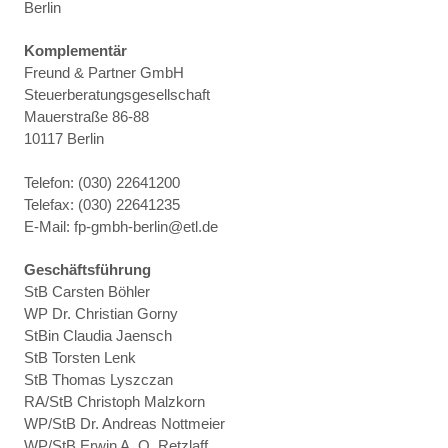
Berlin
Komplementär
Freund & Partner GmbH
Steuerberatungsgesellschaft
Mauerstraße 86-88
10117 Berlin
Telefon: (030) 22641200
Telefax: (030) 22641235
E-Mail: fp-gmbh-berlin@etl.de
Geschäftsführung
StB Carsten Böhler
WP Dr. Christian Gorny
StBin Claudia Jaensch
StB Torsten Lenk
StB Thomas Lyszczan
RA/StB Christoph Malzkorn
WP/StB Dr. Andreas Nottmeier
WP/StB Erwin A. O. Retzlaff