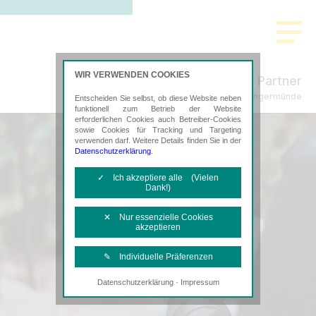
WIR VERWENDEN COOKIES
Freund & Partner
Steuerberatung in Angermünde
Entscheiden Sie selbst, ob diese Website neben
funktionell zum Betrieb der Website
erforderlichen Cookies auch Betreiber-Cookies
sowie Cookies für Tracking und Targeting
verwenden darf. Weitere Details finden Sie in der
Datenschutzerklärung
.
✓ Ich akzeptiere alle (Vielen
Dank!)
✕ Nur essenzielle Cookies
akzeptieren
✎ Individuelle Präferenzen
·
Datenschutzerklärung
Impressum
Notwendige Cookies
Diese Cookies sind erforderlich, um die
grundlegende Funktionalität der Website