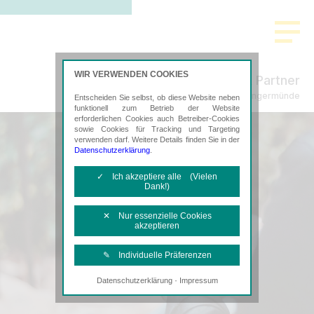
WIR VERWENDEN COOKIES
Freund & Partner
Steuerberatung in Angermünde
Entscheiden Sie selbst, ob diese Website neben
funktionell zum Betrieb der Website
erforderlichen Cookies auch Betreiber-Cookies
sowie Cookies für Tracking und Targeting
verwenden darf. Weitere Details finden Sie in der
Datenschutzerklärung
.
✓ Ich akzeptiere alle (Vielen
Dank!)
✕ Nur essenzielle Cookies
akzeptieren
✎ Individuelle Präferenzen
·
Datenschutzerklärung
Impressum
Notwendige Cookies
Diese Cookies sind erforderlich, um die
grundlegende Funktionalität der Website