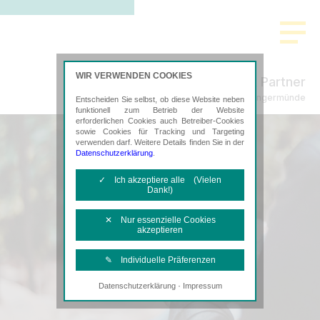
WIR VERWENDEN COOKIES
Freund & Partner
Steuerberatung in Angermünde
Entscheiden Sie selbst, ob diese Website neben
funktionell zum Betrieb der Website
erforderlichen Cookies auch Betreiber-Cookies
sowie Cookies für Tracking und Targeting
verwenden darf. Weitere Details finden Sie in der
Datenschutzerklärung
.
✓ Ich akzeptiere alle (Vielen
Dank!)
✕ Nur essenzielle Cookies
akzeptieren
✎ Individuelle Präferenzen
·
Datenschutzerklärung
Impressum
Notwendige Cookies
Diese Cookies sind erforderlich, um die
grundlegende Funktionalität der Website