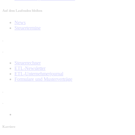
Auf dem Laufenden bleiben
News
Steuertermine
.
.
Steuerrechner
ETL-Newsletter
ETL-Unternehmerjournal
Formulare und Musterverträge
.
.
Karriere