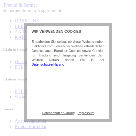
Freund & Partner
Steuerberatung in Angermünde
ÜBER UNS
LEISTUNGEN
AKTUELLES
WIR VERWENDEN COOKIES
KARRIERE
Entscheiden Sie selbst, ob diese Website neben
funktionell zum Betrieb der Website erforderlichen
Erfahren Sie mehr über unsere Kanzlei
Cookies auch Betreiber-Cookies sowie Cookies
für Tracking und Targeting verwenden darf.
Weitere Details finden Sie in der
Unsere Kanzlei
Datenschutzerklärung
.
ETL Qualitätskanzlei
✓ Ich akzeptiere alle (Vielen Dank!)
Erfahren Sie mehr über die ETL-Gruppe
✕ Nur essenzielle Cookies
ETL-Gruppe
akzeptieren
Soziales Engagement
✎ Individuelle Präferenzen
Kontakt
·
Datenschutzerklärung
Impressum
Notwendige Cookies
Ansprechpartner
Diese Cookies sind erforderlich, um die
grundlegende Funktionalität der Website
Kontaktformular
zu sichern.