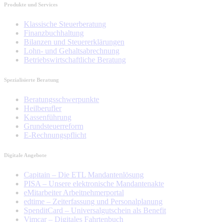
Produkte und Services
Tracking- und Targeting-Cookies
Diese Cookies sind erforderlich, um
Klassische Steuerberatung
unsere Website auf Ihre Bedürfnisse hin
zu optimieren. Hierzu gehört eine
Finanzbuchhaltung
bedarfsgerechte Gestaltung und
Bilanzen und Steuererklärungen
fortlaufende Verbesserung unseres
Lohn- und Gehaltsabrechnung
Angebotes einschließlich der
Betriebswirtschaftliche Beratung
Verknüpfung zu Social-Media-Angeboten
von z.B. Facebook und LinkedIn.
Spezialisierte Beratung
Betreibercookies
Diese Cookies sind erforderlich, um z.B.
Beratungsschwerpunkte
Google Maps zu nutzen oder
Heilberufler
eingebettete Videos abspielen zu
Kassenführung
können.
Grundsteuerreform
E-Rechnungspflicht
Digitale Angebote
Capitain – Die ETL Mandantenlösung
PISA – Unsere elektronische Mandantenakte
eMitarbeiter Arbeitnehmerportal
edtime – Zeiterfassung und Personalplanung
SpenditCard – Universalgutschein als Benefit
Vimcar – Digitales Fahrtenbuch