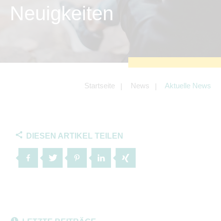
zu sichern.
Neuigkeiten
Tracking- und Targeting-Cookies
Diese Cookies sind erforderlich, um
unsere Website auf Ihre Bedürfnisse hin
zu optimieren. Hierzu gehört eine
bedarfsgerechte Gestaltung und
fortlaufende Verbesserung unseres
Angebotes einschließlich der
Verknüpfung zu Social-Media-
Angeboten von z.B. Facebook und
Startseite
News
Aktuelle News
LinkedIn.
Betreibercookies
Diese Cookies sind erforderlich, um z.B.
Google Maps zu nutzen oder
eingebettete Videos abspielen zu
DIESEN ARTIKEL TEILEN
können.