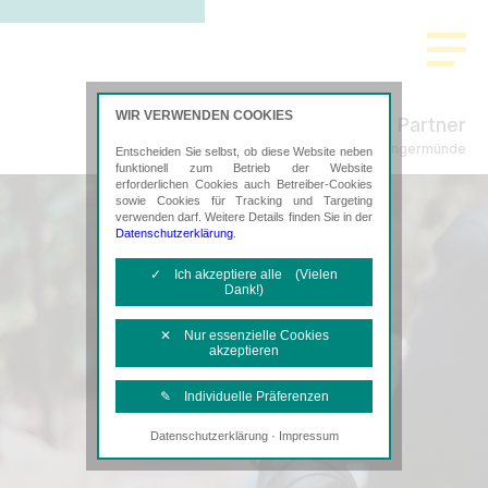
WIR VERWENDEN COOKIES
Freund & Partner
Steuerberatung in Angermünde
Entscheiden Sie selbst, ob diese Website neben
funktionell zum Betrieb der Website
erforderlichen Cookies auch Betreiber-Cookies
sowie Cookies für Tracking und Targeting
verwenden darf. Weitere Details finden Sie in der
Datenschutzerklärung
.
✓ Ich akzeptiere alle (Vielen
Dank!)
✕ Nur essenzielle Cookies
akzeptieren
✎ Individuelle Präferenzen
·
Datenschutzerklärung
Impressum
Notwendige Cookies
Diese Cookies sind erforderlich, um die
grundlegende Funktionalität der Website