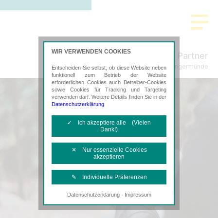
WIR VERWENDEN COOKIES
Freund & Partner
Steuerberatung in Angermünde
Entscheiden Sie selbst, ob diese Website neben
funktionell zum Betrieb der Website
erforderlichen Cookies auch Betreiber-Cookies
sowie Cookies für Tracking und Targeting
verwenden darf. Weitere Details finden Sie in der
Datenschutzerklärung
.
✓ Ich akzeptiere alle (Vielen
Dank!)
✕ Nur essenzielle Cookies
akzeptieren
✎ Individuelle Präferenzen
·
Datenschutzerklärung
Impressum
Notwendige Cookies
Diese Cookies sind erforderlich, um die
grundlegende Funktionalität der Website